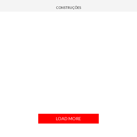
CONSTRUÇÕES
FUNDAÇÃO DE CONSTRUÇÕES
IMPERMEABILIZAÇÃO DE PAREDES
IMPERMEABILIZAÇÃO DE LAJES
IMPERMEABILIZAÇÃO DE GRANDES OBRAS
LEXHAM GARDENS
LONSDALE ROAD
PENHOUSE
DUBAI TOWER
LOAD MORE