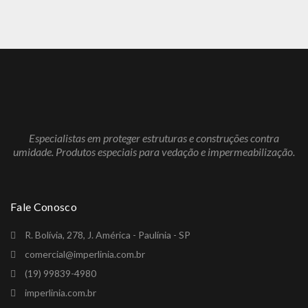
Especialistas em proteger estruturas e construções contra
umidade. Produtos especiais para vedação e impermeabilização.
Fale Conosco
R. Bolívia, 278, J. América - Paulínia - SP
comercial@imperlinia.com.br
(19) 99839-4980
imperlinia.com.br