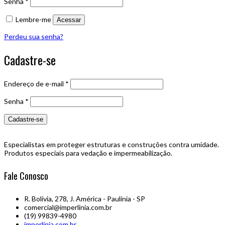
Senha
*
Lembre-me
Acessar
Perdeu sua senha?
Cadastre-se
Endereço de e-mail
*
Senha
*
Cadastre-se
Especialistas em proteger estruturas e construções contra umidade.
Produtos especiais para vedação e impermeabilização.
Fale Conosco
R. Bolívia, 278, J. América - Paulínia - SP
comercial@imperlinia.com.br
(19) 99839-4980
imperlinia.com.br